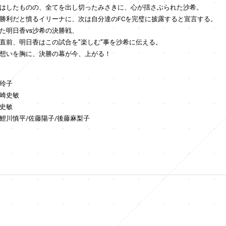
はしたものの、全てを出し切ったみさきに、心が揺さぶられた沙希。
勝利だと憤るイリーナに、次は自分達のFCを完璧に披露すると宣言する。
た明日香vs沙希の決勝戦、
直前、明日香はこの試合を"楽しむ"事を沙希に伝える。
想いを胸に、決勝の幕が今、上がる！
玲子
崎史敏
史敏
鯉川慎平/佐藤陽子/後藤麻梨子