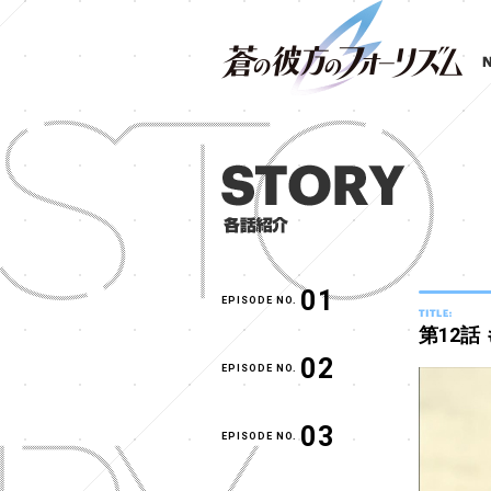
01
EPISODE NO.
第12話
02
EPISODE NO.
03
EPISODE NO.