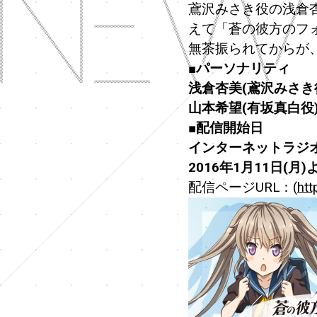
鳶沢みさき役の浅倉
えて「蒼の彼方のフ
無茶振られてからが
■パーソナリティ
浅倉杏美(鳶沢みさき
山本希望(有坂真白役
■配信開始日
インターネットラジオ
2016年1月11日(
配信ページURL：(
htt