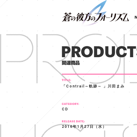
「Contrail～軌跡～ 」川田まみ
CD
2016年1月27日（水）