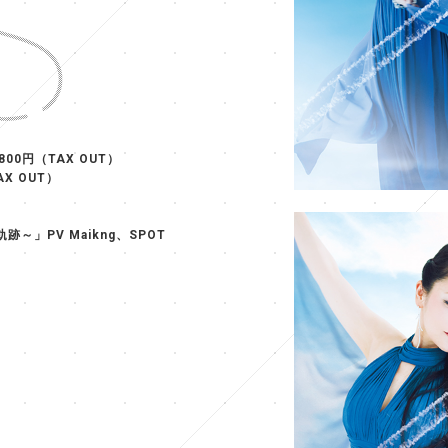
）
,800円（TAX OUT）
AX OUT）
～軌跡～」PV Maikng、SPOT